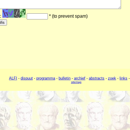
k:
* (to prevent spam)
ALFI
-
dispuut
-
programma
-
bulletin
-
archief
-
abstracts
-
zoek
-
links
sitemap