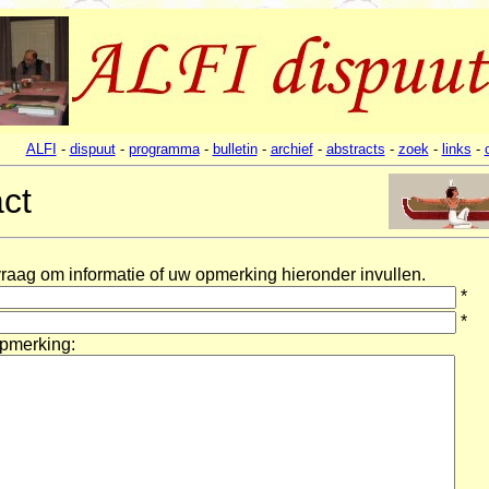
ALFI
-
dispuut
-
programma
-
bulletin
-
archief
-
abstracts
-
zoek
-
links
-
ct
raag om informatie of uw opmerking hieronder invullen.
*
*
pmerking: