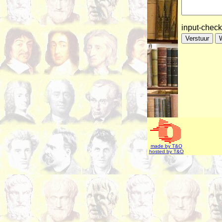
input-chec
made by T&O
hosted by T&O